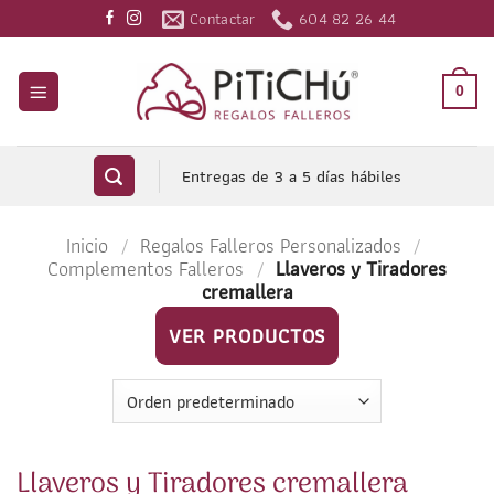
Saltar
Contactar
604 82 26 44
al
contenido
0
Entregas de 3 a 5 días hábiles
Inicio
/
Regalos Falleros Personalizados
/
Complementos Falleros
/
Llaveros y Tiradores
cremallera
VER PRODUCTOS
Llaveros y Tiradores cremallera