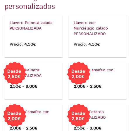
personalizados
1
/
2
1
/
2
Llavero Peineta calada
Llavero con
PERSONALIZADA
Murciélago calado
PERSONALIZADO
Precio:
4,50
€
Precio:
4,50
€
1
/
2
1
/
1
Llavero Peineta
Llavero Camafeo con
Desde
Desde
PERSONALIZADA
Fallera
2,50€
2,00€
2,50
€
-
3,00
€
2,00
€
-
2,50
€
1
/
1
1
/
2
Llavero Camafeo con
Llavero Petardo
Desde
Desde
Fallero
PERSONALIZADO
2,00€
2,50€
2,00
€
-
2,50
€
2,50
€
-
3,00
€