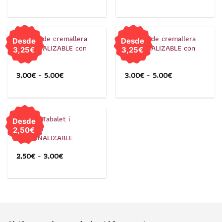
1
/
2
1
/
2
Tirador de cremallera
Tirador de cremallera
Desde
Desde
PERSONALIZABLE con
PERSONALIZABLE con
3,25€
3,25€
fallera
fallero
3,00
€
-
5,00
€
3,00
€
-
5,00
€
1
/
2
Llavero Tabalet i
Desde
Dolçaina
2,50€
PERSONALIZABLE
2,50
€
-
3,00
€