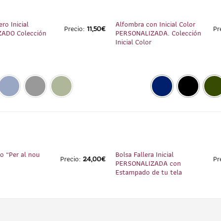
1
/
3
ro Inicial
Alfombra con Inicial Color
Precio:
11,50
€
Pr
ADO Colección
PERSONALIZADA. Colección
Inicial Color
1
/
2
o “Per al nou
Bolsa Fallera Inicial
Precio:
24,00
€
Pr
PERSONALIZADA con
Estampado de tu tela