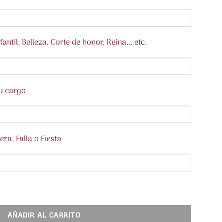
ntil, Belleza, Corte de honor, Reina... etc.
su cargo
ra, Falla o Fiesta
olor PERSONALIZADA. Colección Inicial Color cantidad
AÑADIR AL CARRITO