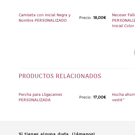
1
/
4
Camiseta con inicial Negra y
Neceser Falle
Precio:
18,00
€
Nombre PERSONALIZADO
PERSONALIZ
Inicial Color
PRODUCTOS RELACIONADOS
1
/
3
Percha para Lligacames
Hucha ahorr
Precio:
17,00
€
PERSONALIZADA
vestit”
Si tienes alguna duda, Llámanos!