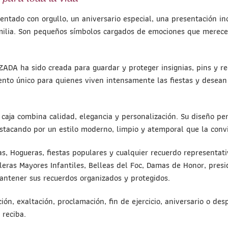
entado con orgullo, un aniversario especial, una presentación in
milia. Son pequeños símbolos cargados de emociones que merece
IZADA ha sido creada para guardar y proteger insignias, pins y r
ento único para quienes viven intensamente las fiestas y dese
caja combina calidad, elegancia y personalización. Su diseño pe
stacando por un estilo moderno, limpio y atemporal que la convi
las, Hogueras, fiestas populares y cualquier recuerdo representat
leras Mayores Infantiles, Belleas del Foc, Damas de Honor, pres
ntener sus recuerdos organizados y protegidos.
n, exaltación, proclamación, fin de ejercicio, aniversario o desp
 reciba.