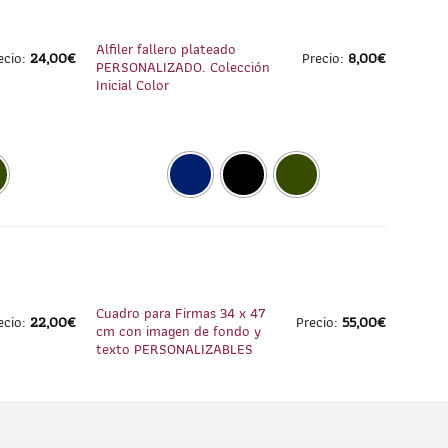
1
/
5
1
/
5
Alfiler fallero plateado
ecio:
24,00
€
Precio:
8,00
€
PERSONALIZADO. Colección
Inicial Color
1
/
3
1
/
4
Cuadro para Firmas 34 x 47
ecio:
22,00
€
Precio:
55,00
€
cm con imagen de fondo y
texto PERSONALIZABLES