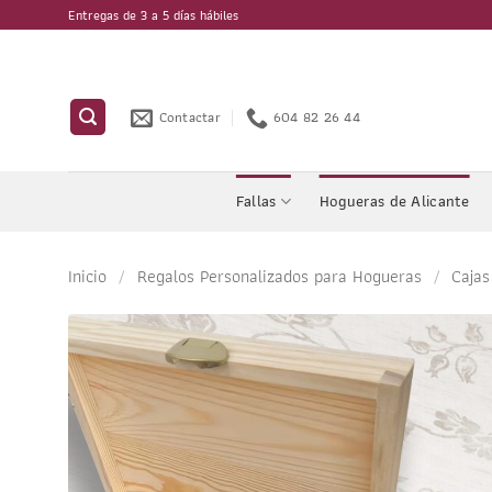
Saltar
Entregas de 3 a 5 días hábiles
al
contenido
Contactar
604 82 26 44
Fallas
Hogueras de Alicante
Inicio
/
Regalos Personalizados para Hogueras
/
Cajas