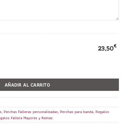
€
23,50
 con Escudo de la Falla cantidad
AÑADIR AL CARRITO
s
,
Perchas Falleras personalizadas
,
Perchas para banda
,
Regalos
galos Fallera Mayores y Reinas