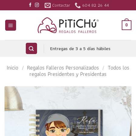
Saltar
Contactar
604 82 26 44
al
contenido
0
Entregas de 3 a 5 días hábiles
Inicio
/
Regalos Falleros Personalizados
/
Todos los
regalos Presidentes y Presidentas