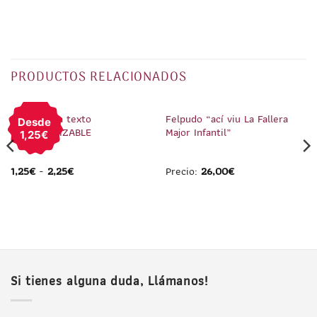
PRODUCTOS RELACIONADOS
1
/
4
1
/
1
Pin Peineta texto
Felpudo “ací viu La Fallera
Desde
PERSONALIZABLE
Major Infantil”
1,25€
1,25
€
-
2,25
€
Precio:
26,00
€
Si tienes alguna duda, Llámanos!