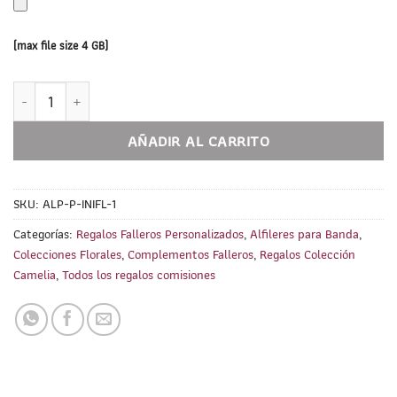
(max file size 4 GB)
Alfiler sujeta banda fallera plateado PERSONALIZADO. Colecci
AÑADIR AL CARRITO
SKU:
ALP-P-INIFL-1
Categorías:
Regalos Falleros Personalizados
,
Alfileres para Banda
,
Colecciones Florales
,
Complementos Falleros
,
Regalos Colección
Camelia
,
Todos los regalos comisiones