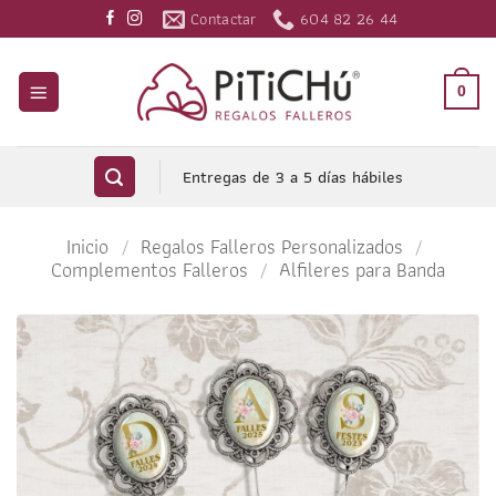
Saltar
Contactar
604 82 26 44
al
contenido
0
Entregas de 3 a 5 días hábiles
Inicio
/
Regalos Falleros Personalizados
/
Complementos Falleros
/
Alfileres para Banda