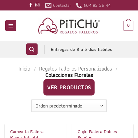
Saltar
Contactar
604 82 26 44
al
contenido
0
Entregas de 3 a 5 días hábiles
Inicio
/
Regalos Falleros Personalizados
/
Colecciones Florales
VER PRODUCTOS
1
/
2
1
/
6
Camiseta Fallera
Cojín Fallera Dulces
Mayor Infantil
Sueños