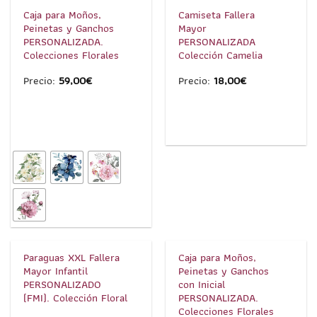
Precio:
Caja para Moños,
Camiseta Fallera
Peinetas y Ganchos
Mayor
30,00€
PERSONALIZADA.
PERSONALIZADA
Colecciones Florales
Colección Camelia
hasta
Precio:
59,00
€
Precio:
18,00
€
40,00€
1
/
3
1
/
7
Paraguas XXL Fallera
Caja para Moños,
Mayor Infantil
Peinetas y Ganchos
PERSONALIZADO
con Inicial
(FMI). Colección Floral
PERSONALIZADA.
Colecciones Florales