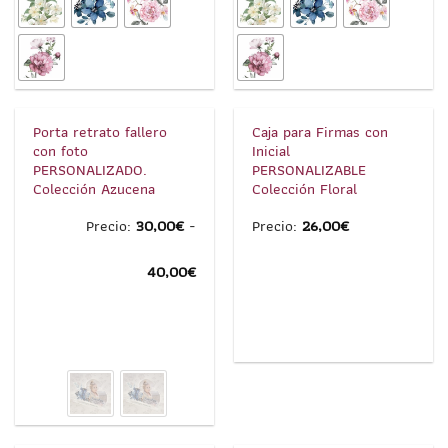
1
/
4
1
/
2
Porta retrato fallero
Caja para Firmas con
con foto
Inicial
PERSONALIZADO.
PERSONALIZABLE
Colección Azucena
Colección Floral
Precio:
30,00
€
-
Precio:
26,00
€
Rango
40,00
€
de
precios:
desde
1
/
8
1
/
2