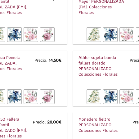
antil
Mayor PERSONALIZADA
LIZADA (FMI).
(FM). Colecciones
nes Florales
Florales
1
/
6
ica Peineta
Alfiler sujeta banda
Precio:
14,50
€
Prec
LIZADA.
fallera dorado
nes Florales
PERSONALIZADO.
Colecciones Florales
1
/
2
50 Fallera
Monedero fieltro
Precio:
28,00
€
Pre
antil
PERSONALIZADO.
LIZADO (FMI).
Colecciones Florales
nes Florales