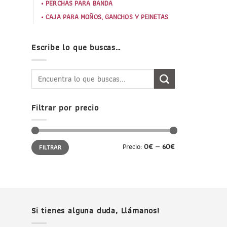
PERCHAS PARA BANDA
CAJA PARA MOÑOS, GANCHOS Y PEINETAS
Escribe lo que buscas…
Buscar
por:
Filtrar por precio
Precio
Precio
Precio:
0€
—
60€
FILTRAR
mínimo
máximo
Si tienes alguna duda, Llámanos!