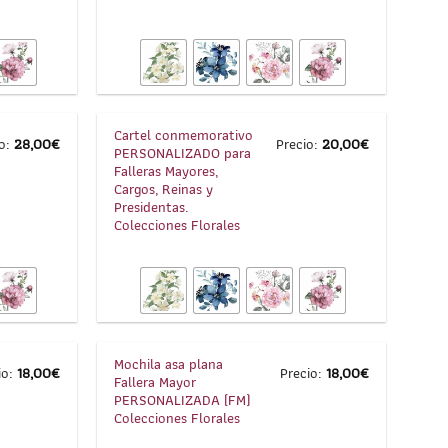
1
/
2
1
/
8
Cartel conmemorativo
io:
28,00
€
Precio:
20,00
€
PERSONALIZADO para
Falleras Mayores,
Cargos, Reinas y
Presidentas.
Colecciones Florales
1
/
5
1
/
5
Mochila asa plana
io:
18,00
€
Precio:
18,00
€
Fallera Mayor
PERSONALIZADA (FM)
Colecciones Florales