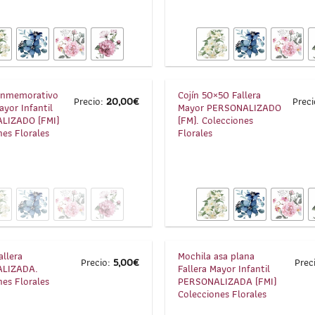
1
/
8
onmemorativo
Cojín 50×50 Fallera
Precio:
20,00
€
Prec
ayor Infantil
Mayor PERSONALIZADO
LIZADO (FMI)
(FM). Colecciones
nes Florales
Florales
1
/
6
allera
Mochila asa plana
Precio:
5,00
€
Prec
LIZADA.
Fallera Mayor Infantil
nes Florales
PERSONALIZADA (FMI)
Colecciones Florales