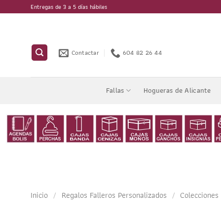
Saltar
Entregas de 3 a 5 días hábiles
al
contenido
Contactar
604 82 26 44
Fallas
Hogueras de Alicante
Inicio
/
Regalos Falleros Personalizados
/
Colecciones 