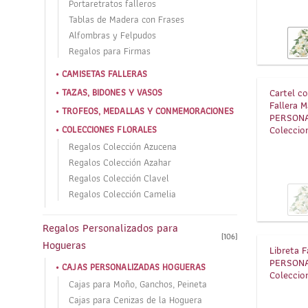
Portaretratos falleros
Tablas de Madera con Frases
Alfombras y Felpudos
Regalos para Firmas
CAMISETAS FALLERAS
Cartel c
TAZAS, BIDONES Y VASOS
Fallera M
TROFEOS, MEDALLAS Y CONMEMORACIONES
PERSONA
Coleccio
COLECCIONES FLORALES
Regalos Colección Azucena
Regalos Colección Azahar
Regalos Colección Clavel
Regalos Colección Camelia
Regalos Personalizados para
(106)
Hogueras
Libreta F
PERSONA
CAJAS PERSONALIZADAS HOGUERAS
Coleccio
Cajas para Moño, Ganchos, Peineta
Cajas para Cenizas de la Hoguera