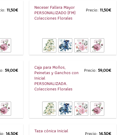
Neceser Fallera Mayor
cio:
11,50
€
Precio:
11,50
€
PERSONALIZADO (FM)
Colecciones Florales
1
/
8
1
/
7
Caja para Moños,
io:
59,00
€
Precio:
59,00
€
Peinetas y Ganchos con
Inicial
PERSONALIZADA.
Colecciones Florales
1
/
4
1
/
7
Taza cónica Inicial
io:
14,50
€
Precio:
14,50
€