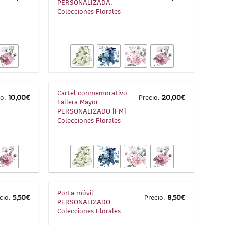
PERSONALIZADA.
Colecciones Florales
1
/
6
1
/
8
Cartel conmemorativo
io:
10,00
€
Precio:
20,00
€
Fallera Mayor
PERSONALIZADO (FM)
Colecciones Florales
1
/
5
1
/
5
Porta móvil
cio:
5,50
€
Precio:
8,50
€
PERSONALIZADO
Colecciones Florales