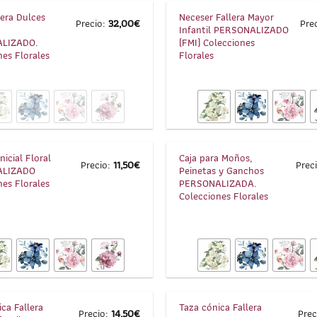
lera Dulces
Neceser Fallera Mayor
Precio:
32,00
€
Pre
Infantil PERSONALIZADO
LIZADO.
(FMI) Colecciones
nes Florales
Florales
1
/
4
nicial Floral
Caja para Moños,
Precio:
11,50
€
Prec
ALIZADO
Peinetas y Ganchos
nes Florales
PERSONALIZADA.
Colecciones Florales
1
/
4
ca Fallera
Taza cónica Fallera
Precio:
14,50
€
Prec