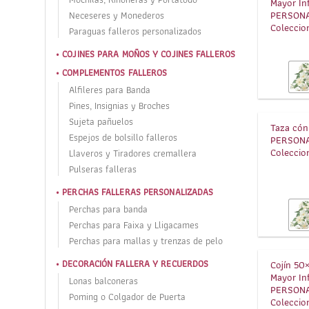
Mayor Inf
PERSONA
Neceseres y Monederos
Coleccio
Paraguas falleros personalizados
COJINES PARA MOÑOS Y COJINES FALLEROS
COMPLEMENTOS FALLEROS
Alfileres para Banda
Pines, Insignias y Broches
Sujeta pañuelos
Taza cón
Espejos de bolsillo falleros
PERSONA
Coleccio
Llaveros y Tiradores cremallera
Pulseras falleras
PERCHAS FALLERAS PERSONALIZADAS
Perchas para banda
Perchas para Faixa y Lligacames
Perchas para mallas y trenzas de pelo
DECORACIÓN FALLERA Y RECUERDOS
Cojín 50×
Mayor Inf
Lonas balconeras
PERSONA
Poming o Colgador de Puerta
Coleccio