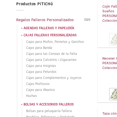
Productos PiTiCHú
Cojín Fal
Sueños
PERSONA
Regalos Falleros Personalizados
(321)
Coleccio
AGENDAS FALLERAS Y PAPELERÍA
CAJAS FALLERAS PERSONALIZADAS
Cajas para Moños, Peinetas y Ganchos
Cajas para Banda
Cajas para las Cenizas de la Falla
Neceser I
Cajas para Calcetins i Lligacames
PERSON
Cajas para Insignias
Coleccio
Cajas para Petardos
Cajas para Complementos y Joyeros
Cajas Multiusos
Cajas para Abanico
Huchas
BOLSAS Y ACCESORIOS FALLEROS
Bolsas para peluquería fallera
Taza cóni
Mochilas, Riñoneras y Portatodo