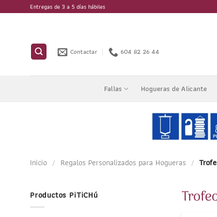
Saltar
Entregas de 3 a 5 días hábiles
al
contenido
Contactar
604 82 26 44
Fallas
Hogueras de Alicante
Inicio
/
Regalos Personalizados para Hogueras
/
Trofe
Trofe
Productos PiTiCHú