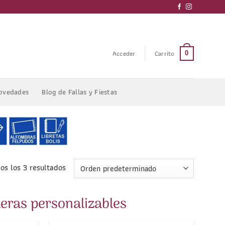
Acceder
Carrito
0
ovedades
Blog de Fallas y Fiestas
os los 3 resultados
eras personalizables
1
/
2
1
/
2