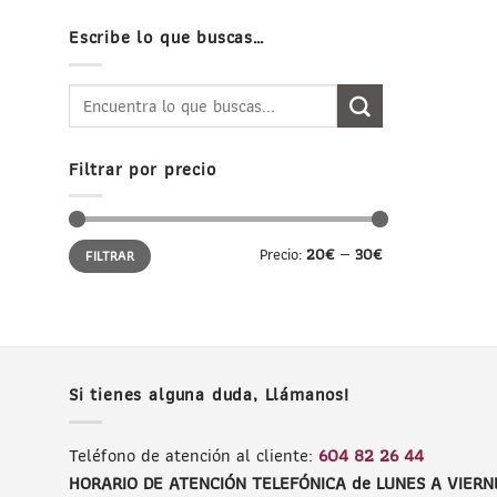
Escribe lo que buscas…
Buscar
por:
Filtrar por precio
Precio
Precio
Precio:
20€
—
30€
FILTRAR
mínimo
máximo
Si tienes alguna duda, Llámanos!
Teléfono de atención al cliente:
604 82 26 44
HORARIO DE ATENCIÓN TELEFÓNICA de LUNES A VIERN