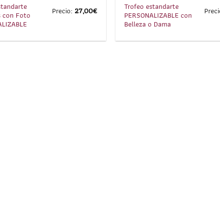
standarte
Trofeo estandarte
Precio:
27,00
€
Prec
 con Foto
PERSONALIZABLE con
LIZABLE
Belleza o Dama