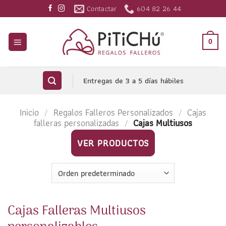
Saltar
Contactar
604 82 26 44
al
contenido
0
Entregas de 3 a 5 días hábiles
Inicio
/
Regalos Falleros Personalizados
/
Cajas
falleras personalizadas
/
Cajas Multiusos
VER PRODUCTOS
Cajas Falleras Multiusos