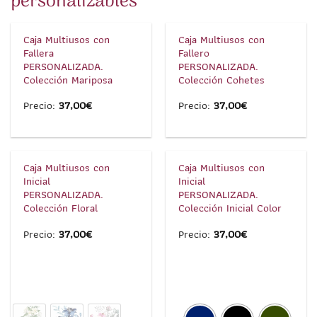
personalizables
1
/
4
1
/
4
Caja Multiusos con
Caja Multiusos con
Fallera
Fallero
PERSONALIZADA.
PERSONALIZADA.
Colección Mariposa
Colección Cohetes
Precio:
37,00
€
Precio:
37,00
€
1
/
6
1
/
5
Caja Multiusos con
Caja Multiusos con
Inicial
Inicial
PERSONALIZADA.
PERSONALIZADA.
Colección Floral
Colección Inicial Color
Precio:
37,00
€
Precio:
37,00
€