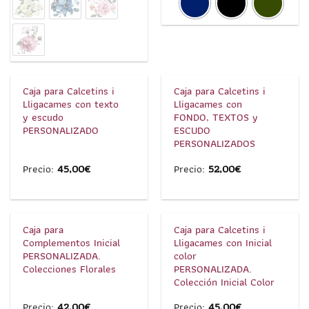
1
/
3
1
/
2
Caja para Calcetins i
Caja para Calcetins i
Lligacames con texto
Lligacames con
y escudo
FONDO, TEXTOS y
PERSONALIZADO
ESCUDO
PERSONALIZADOS
Precio:
45,00
€
Precio:
52,00
€
1
/
6
1
/
5
Caja para
Caja para Calcetins i
Complementos Inicial
Lligacames con Inicial
PERSONALIZADA.
color
Colecciones Florales
PERSONALIZADA.
Colección Inicial Color
Precio:
42,00
€
Precio:
45,00
€