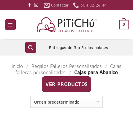
Saltar
Contactar
604 82 26 44
al
contenido
0
Entregas de 3 a 5 días hábiles
Inicio
/
Regalos Falleros Personalizados
/
Cajas
falleras personalizadas
/
Cajas para Abanico
VER PRODUCTOS