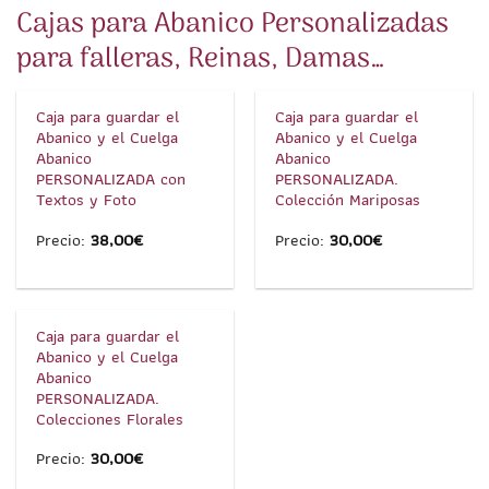
Cajas para Abanico Personalizadas
para falleras, Reinas, Damas…
1
/
2
1
/
3
Caja para guardar el
Caja para guardar el
Abanico y el Cuelga
Abanico y el Cuelga
Abanico
Abanico
PERSONALIZADA con
PERSONALIZADA.
Textos y Foto
Colección Mariposas
Precio:
38,00
€
Precio:
30,00
€
1
/
9
Caja para guardar el
Abanico y el Cuelga
Abanico
PERSONALIZADA.
Colecciones Florales
Precio:
30,00
€