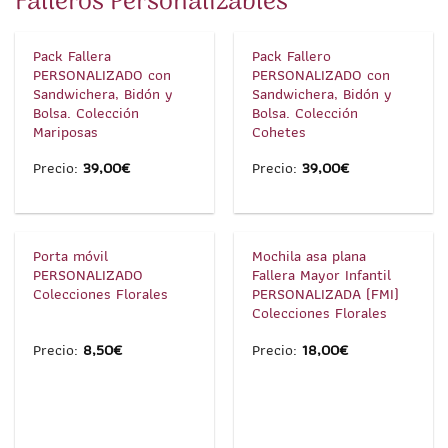
Falleros Personalizables
1
/
3
1
/
3
Pack Fallera
Pack Fallero
PERSONALIZADO con
PERSONALIZADO con
Sandwichera, Bidón y
Sandwichera, Bidón y
Bolsa. Colección
Bolsa. Colección
Mariposas
Cohetes
Precio:
39,00
€
Precio:
39,00
€
1
/
5
1
/
5
Porta móvil
Mochila asa plana
PERSONALIZADO
Fallera Mayor Infantil
Colecciones Florales
PERSONALIZADA (FMI)
Colecciones Florales
Precio:
8,50
€
Precio:
18,00
€