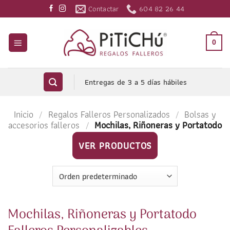
Saltar
Contactar
604 82 26 44
al
contenido
0
Entregas de 3 a 5 días hábiles
Inicio
/
Regalos Falleros Personalizados
/
Bolsas y
accesorios falleros
/
Mochilas, Riñoneras y Portatodo
VER PRODUCTOS
Mochilas, Riñoneras y Portatodo