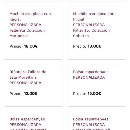
1
/
2
1
/
2
Mochila asa plana con
Mochila asa plana con
Inicial
Inicial
PERSONALIZADA
PERSONALIZADA
Fallerita Colección
Fallerito. Colección
Mariposas
Cohetes
Precio:
18,00
€
Precio:
18,00
€
1
/
3
1
/
1
Riñonera Fallera de
Bolsa espardenyes
tela Morellana
PERSONALIZADA
PERSONALIZADA
Precio:
12,00
€
Precio:
15,00
€
1
/
2
1
/
2
Bolsa espardenyes
Bolsa espardenyes
PERSONALIZADA
PERSONALIZADA
Colección Huertana
Colección Saragüell