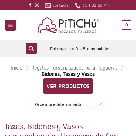
Saltar
Contactar
604 82 26 44
al
contenido
0
Entregas de 3 a 5 días hábiles
Inicio
/
Regalos Personalizados para Hogueras
/
Bidones, Tazas y Vasos
VER PRODUCTOS
Tazas, Bidones y Vasos