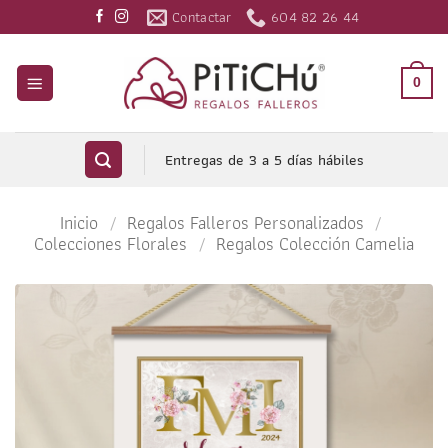
Saltar
Contactar
604 82 26 44
al
contenido
0
Entregas de 3 a 5 días hábiles
Inicio
/
Regalos Falleros Personalizados
/
Colecciones Florales
/
Regalos Colección Camelia