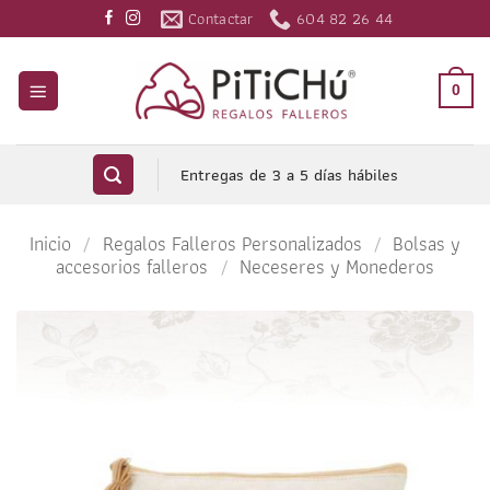
Saltar
Contactar
604 82 26 44
al
contenido
0
Entregas de 3 a 5 días hábiles
Inicio
/
Regalos Falleros Personalizados
/
Bolsas y
accesorios falleros
/
Neceseres y Monederos