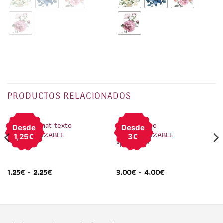
PRODUCTOS RELACIONADOS
1
/
3
1
/
4
Pin Rat Penat texto
Pin Camafeo
Desde
Desde
PERSONALIZABLE
PERSONALIZABLE
1,25€
3€
“Fallerita”
1,25
€
-
2,25
€
3,00
€
-
4,00
€