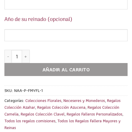
Año de su reinado (opcional)
Neceser Fallera Mayor PERSONALIZADO (FM) Colecciones Flora
AÑADIR AL CARRITO
SKU:
NAA-P-FMYFL-1
Categorías:
Colecciones Florales
,
Neceseres y Monederos
,
Regalos
Colección Azahar
,
Regalos Colección Azucena
,
Regalos Colección
Camelia
,
Regalos Colección Clavel
,
Regalos Falleros Personalizados
,
Todos los regalos comisiones
,
Todos los Regalos Fallera Mayores y
Reinas