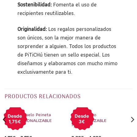
Sostenibilidad:
Fomenta el uso de
recipientes reutilizables.
Originalidad:
Los regalos personalizados
son únicos, son la mejor manera de
sorprender a alguien. Todos los productos
de PiTiCHú tienen un sello especial. Los
diseñamos y elaboramos con mucho mimo
exclusivamente para ti.
PRODUCTOS RELACIONADOS
1
/
2
1
/
4
Sujeta pañuelo Peineta
Pin Camafeo
Desde
Desde
texto PERSONALIZABLE
PERSONALIZABLE
1,75€
3€
“Fallerito”