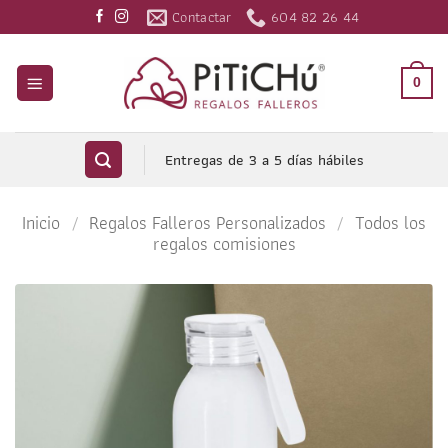
Saltar
Contactar
604 82 26 44
al
contenido
0
Entregas de 3 a 5 días hábiles
Inicio
/
Regalos Falleros Personalizados
/
Todos los
regalos comisiones