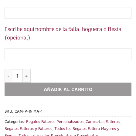
Escribe aquí nombre de la falla, hoguera o fiesta
(opcional)
Camiseta con Inicial Azul y Nombre PERSONALIZADO cantidad
AÑADIR AL CARRITO
SKU:
CAM-P-INIMA-1
Categorías:
Regalos Falleros Personalizados
,
Camisetas Falleras
,
Regalos Falleras y Falleros
,
Todos los Regalos Fallera Mayores y
Reinas
,
Todos los regalos Presidentes y Presidentas