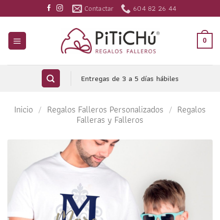
Saltar
Contactar
604 82 26 44
al
contenido
0
Entregas de 3 a 5 días hábiles
Inicio
/
Regalos Falleros Personalizados
/
Regalos
Falleras y Falleros