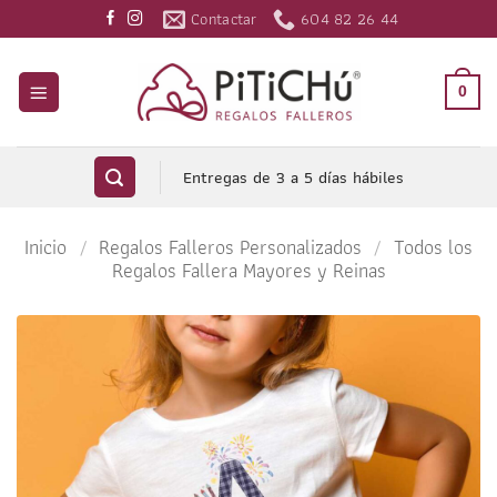
Saltar
Contactar
604 82 26 44
al
contenido
0
Entregas de 3 a 5 días hábiles
Inicio
/
Regalos Falleros Personalizados
/
Todos los
Regalos Fallera Mayores y Reinas