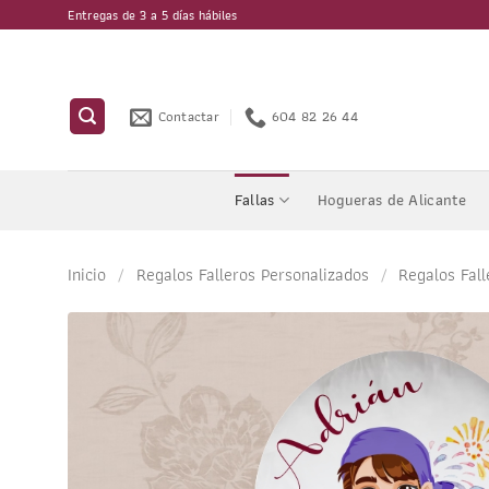
Saltar
Entregas de 3 a 5 días hábiles
al
contenido
Contactar
604 82 26 44
Fallas
Hogueras de Alicante
Inicio
/
Regalos Falleros Personalizados
/
Regalos Fall