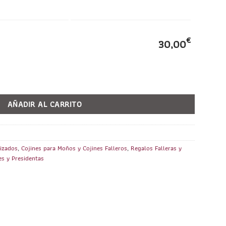
€
30,00
ONALIZADO cantidad
AÑADIR AL CARRITO
lizados
,
Cojines para Moños y Cojines Falleros
,
Regalos Falleras y
es y Presidentas