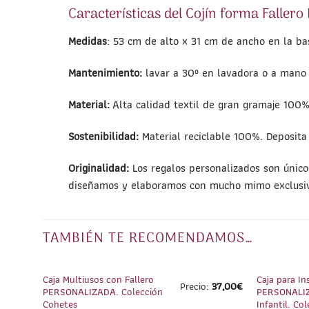
Características del Cojín forma Falle
Medidas
: 53 cm de alto x 31 cm de ancho en la bas
Mantenimiento:
lavar a 30º en lavadora o a mano s
Material:
Alta calidad textil de gran gramaje 100%
Sostenibilidad:
Material reciclable 100%. Deposita 
Originalidad:
Los regalos personalizados son único
diseñamos y elaboramos con mucho mimo exclusiv
TAMBIÉN TE RECOMENDAMOS…
1
/
4
Caja Multiusos con Fallero
Caja para In
Precio:
37,00
€
PERSONALIZADA. Colección
PERSONALIZ
Cohetes
Infantil. Co