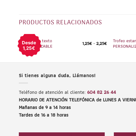
PRODUCTOS RELACIONADOS
1
/
3
Pin Petardo texto
Trofeo esta
Desde
1,25
€
-
2,25
€
PERSONALIZABLE
PERSONALIZ
1,25€
Si tienes alguna duda, Llámanos!
Teléfono de atención al cliente:
604 82 26 44
HORARIO DE ATENCIÓN TELEFÓNICA de LUNES A VIERN
Mañanas de 9 a 14 horas
Tardes de 16 a 18 horas