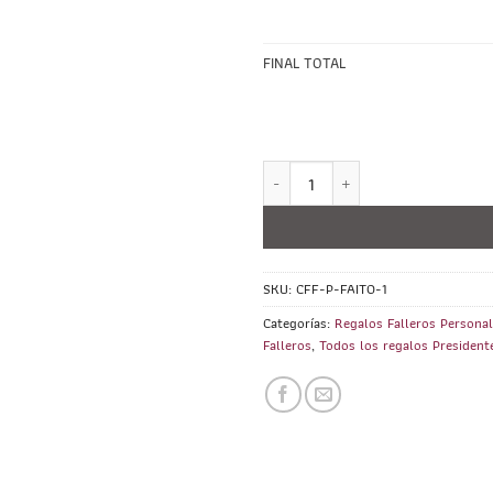
FINAL TOTAL
Cojín con forma de Fallero PERS
SKU:
CFF-P-FAITO-1
Categorías:
Regalos Falleros Persona
Falleros
,
Todos los regalos President