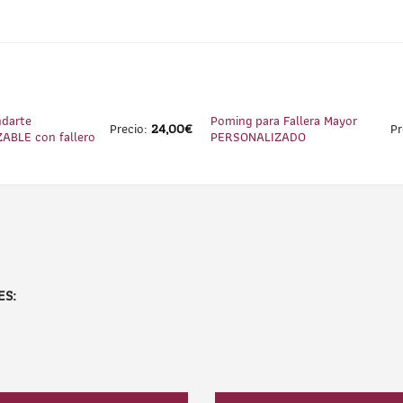
1
/
2
ndarte
Poming para Fallera Mayor
Precio:
24,00
€
Pr
ABLE con fallero
PERSONALIZADO
ES: