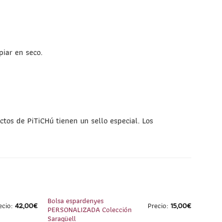
piar en seco.
tos de PiTiCHú tienen un sello especial. Los
1
/
4
1
/
2
Bolsa espardenyes
ecio:
42,00
€
Precio:
15,00
€
PERSONALIZADA Colección
Saragüell