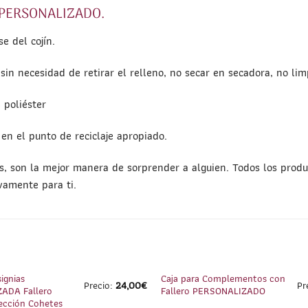
ro PERSONALIZADO.
e del cojín.
in necesidad de retirar el relleno, no secar en secadora, no lim
 poliéster
en el punto de reciclaje apropiado.
s, son la mejor manera de sorprender a alguien. Todos los produc
amente para ti.
1
/
2
signias
Caja para Complementos con
Precio:
24,00
€
Pr
ADA Fallero
Fallero PERSONALIZADO
lección Cohetes