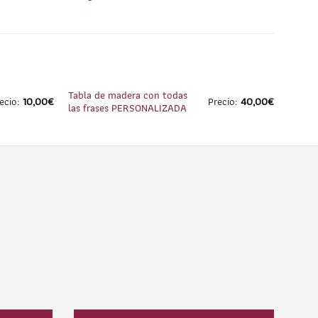
1
/
2
1
/
1
Tabla de madera con todas
ecio:
10,00
€
Precio:
40,00
€
las frases PERSONALIZADA