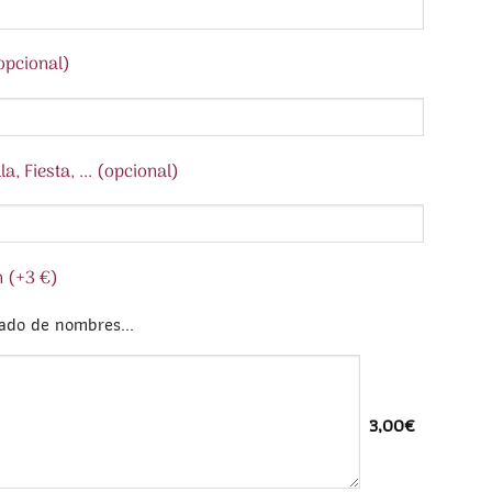
opcional)
a, Fiesta, ... (opcional)
n (+3 €)
tado de nombres...
3,00€