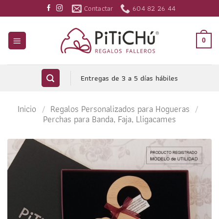
Saltar
Contactar
604 82 26 44
al
contenido
0
Entregas de 3 a 5 días hábiles
Inicio
/
Regalos Personalizados para Hogueras
/
Perchas para Banda, Faja, Lligacames