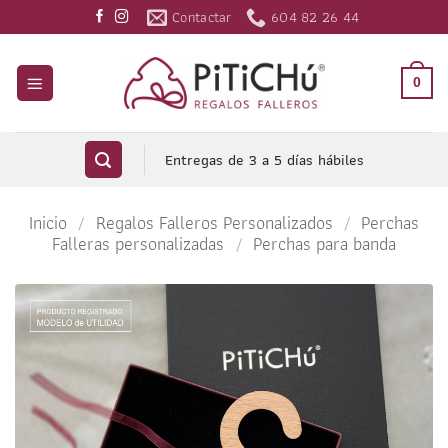
Saltar
Contactar
604 82 26 44
al
contenido
0
Entregas de 3 a 5 días hábiles
Inicio
/
Regalos Falleros Personalizados
/
Perchas
Falleras personalizadas
/
Perchas para banda