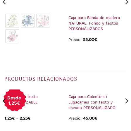
Caja para Banda de madera
NATURAL. Fondo y textos
PERSONALIZADOS
Precio:
55,00
€
PRODUCTOS RELACIONADOS
1
/
4
1
/
3
Pin Peineta texto
Caja para Calcetins i
Desde
PERSONALIZABLE
Lligacames con texto y
1,25€
escudo PERSONALIZADO
1,25
€
-
2,25
€
Precio:
45,00
€