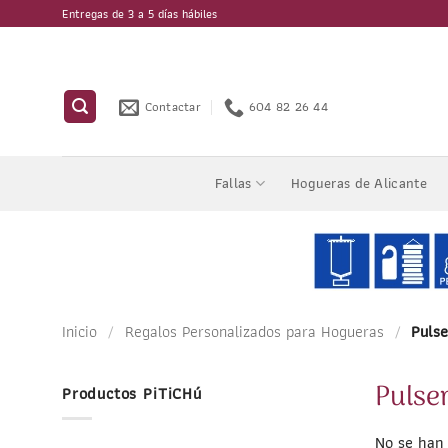
Saltar
Entregas de 3 a 5 días hábiles
al
contenido
Contactar
604 82 26 44
Fallas
Hogueras de Alicante
Inicio
/
Regalos Personalizados para Hogueras
/
Pulse
Pulse
Productos PiTiCHú
No se han 