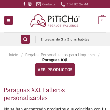
Saltar
Contactar
604 82 26 44
al
contenido
0
Entregas de 3 a 5 días hábiles
Inicio
/
Regalos Personalizados para Hogueras
/
Paraguas XXL
VER PRODUCTOS
Paraguas XXL Falleros
personalizables
No se han encontrado productos que coincidan con tu