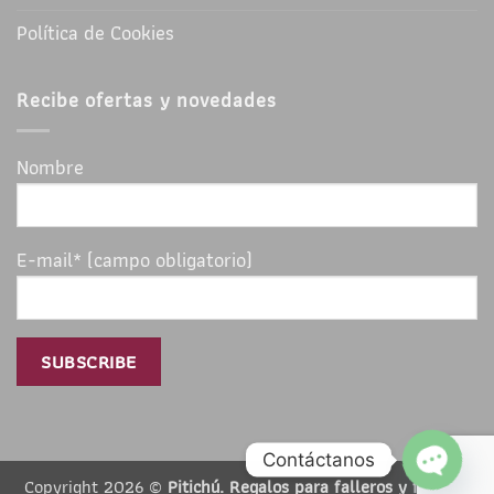
Política de Cookies
Recibe ofertas y novedades
Nombre
E-mail* (campo obligatorio)
Y
O
P
E
N
C
H
A
T
Contáctanos
Copyright 2026 ©
Pitichú. Regalos para falleros y falleras