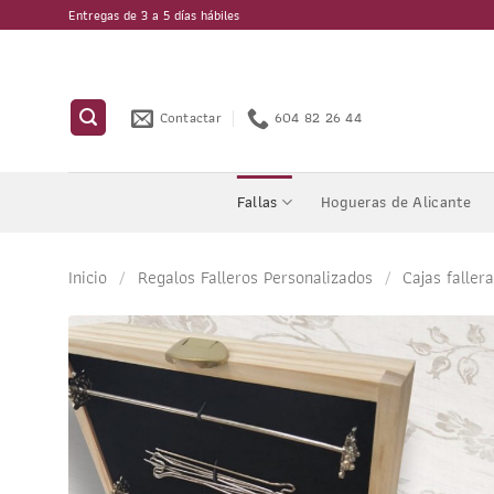
Saltar
Entregas de 3 a 5 días hábiles
al
contenido
Contactar
604 82 26 44
Fallas
Hogueras de Alicante
Inicio
/
Regalos Falleros Personalizados
/
Cajas faller