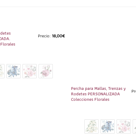
1
/
9
odetes
Precio:
18,00
€
ZADA.
Florales
Percha para Mallas, Trenzas y
Pr
Rodetes PERSONALIZADA
Colecciones Florales