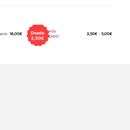
1
/
2
1
/
2
Llavero Petardo
Desde
recio:
18,00
€
2,50
€
-
3,00
€
PERSONALIZADO
2,50€