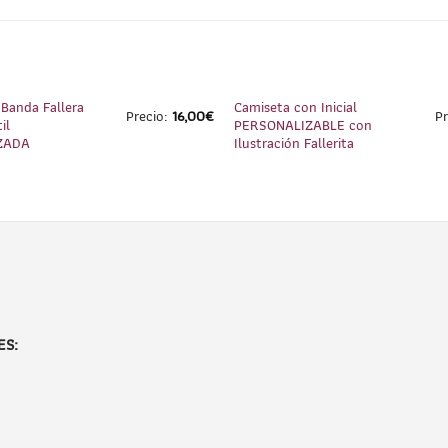
1
/
3
 Banda Fallera
Camiseta con Inicial
Precio:
16,00
€
P
il
PERSONALIZABLE con
ZADA
Ilustración Fallerita
ES: