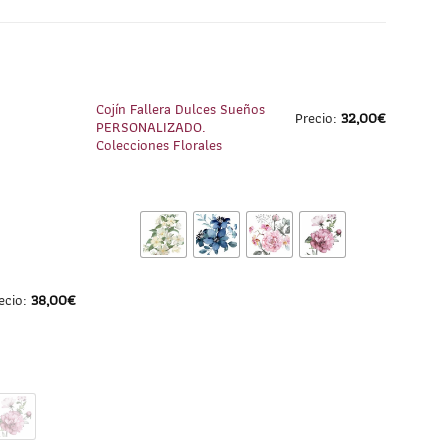
1
/
8
1
/
6
Cojín Fallera Dulces Sueños
Precio:
32,00
€
PERSONALIZADO.
Colecciones Florales
ecio:
38,00
€