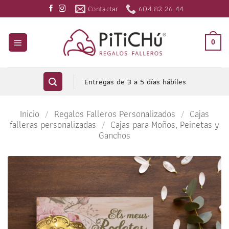
Saltar
Contactar
604 82 26 44
al
contenido
0
Entregas de 3 a 5 días hábiles
Inicio
/
Regalos Falleros Personalizados
/
Cajas
falleras personalizadas
/
Cajas para Moños, Peinetas y
Ganchos