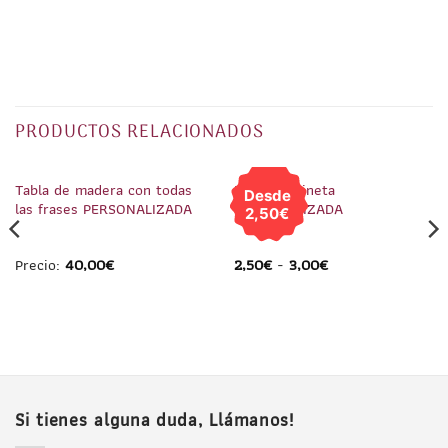
PRODUCTOS RELACIONADOS
1
/
1
1
/
2
Tabla de madera con todas
Llavero Peineta
Desde
las frases PERSONALIZADA
PERSONALIZADA
2,50€
Precio:
40,00
€
2,50
€
-
3,00
€
Si tienes alguna duda, Llámanos!