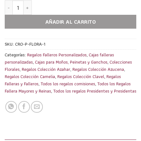
Caja para Rodetes PERSONALIZADA. Colecciones Florales cant
AÑADIR AL CARRITO
SKU:
CRO-P-FLORA-1
Categorías:
Regalos Falleros Personalizados
,
Cajas falleras
personalizadas
,
Cajas para Moños, Peinetas y Ganchos
,
Colecciones
Florales
,
Regalos Colección Azahar
,
Regalos Colección Azucena
,
Regalos Colección Camelia
,
Regalos Colección Clavel
,
Regalos
Falleras y Falleros
,
Todos los regalos comisiones
,
Todos los Regalos
Fallera Mayores y Reinas
,
Todos los regalos Presidentes y Presidentas