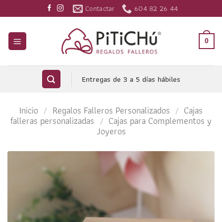
Saltar
Contactar
604 82 26 44
al
contenido
0
Entregas de 3 a 5 días hábiles
Inicio
/
Regalos Falleros Personalizados
/
Cajas
falleras personalizadas
/
Cajas para Complementos y
Joyeros