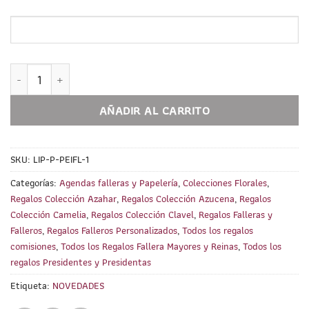
Libreta Fallera PERSONALIZADA. Colecciones Florales cantida
AÑADIR AL CARRITO
SKU:
LIP-P-PEIFL-1
Categorías:
Agendas falleras y Papelería
,
Colecciones Florales
,
Regalos Colección Azahar
,
Regalos Colección Azucena
,
Regalos
Colección Camelia
,
Regalos Colección Clavel
,
Regalos Falleras y
Falleros
,
Regalos Falleros Personalizados
,
Todos los regalos
comisiones
,
Todos los Regalos Fallera Mayores y Reinas
,
Todos los
regalos Presidentes y Presidentas
Etiqueta:
NOVEDADES