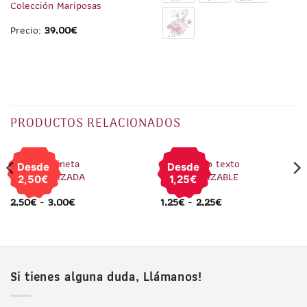
Colección Mariposas
Precio:
39,00
€
PRODUCTOS RELACIONADOS
1
/
2
1
/
3
Llavero Peineta
Pin Petardo texto
Desde
Desde
PERSONALIZADA
PERSONALIZABLE
2,50€
1,25€
2,50
€
-
3,00
€
1,25
€
-
2,25
€
Si tienes alguna duda, Llámanos!