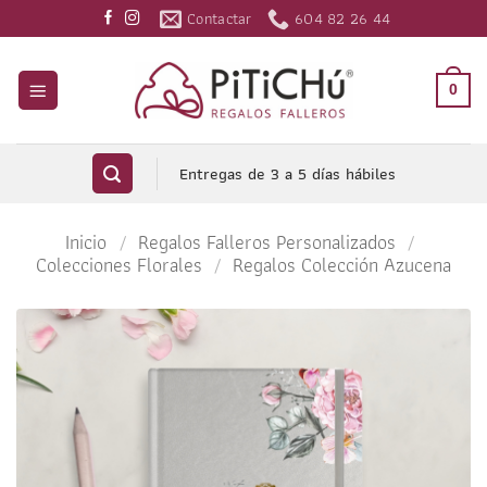
Saltar
Contactar
604 82 26 44
al
contenido
0
Entregas de 3 a 5 días hábiles
Inicio
/
Regalos Falleros Personalizados
/
Colecciones Florales
/
Regalos Colección Azucena