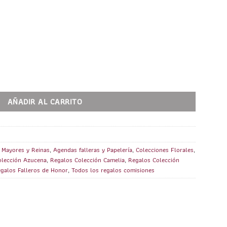
 Fallera Mayor Infantil PERSONALIZADA (FMI). Colecciones Florales canti
AÑADIR AL CARRITO
a Mayores y Reinas
,
Agendas falleras y Papelería
,
Colecciones Florales
,
olección Azucena
,
Regalos Colección Camelia
,
Regalos Colección
galos Falleros de Honor
,
Todos los regalos comisiones