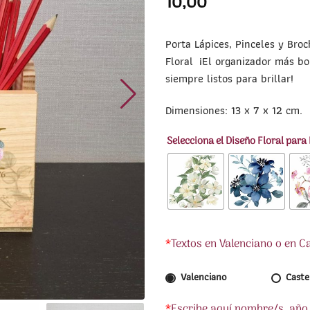
10,00
Porta Lápices, Pinceles y Bro
Floral ¡El organizador más bo
siempre listos para brillar!
Dimensiones: 13 x 7 x 12 cm.
Selecciona el Diseño Floral para
*
Textos en Valenciano o en C
Valenciano
Caste
*
Escribe aquí nombre/s, año y