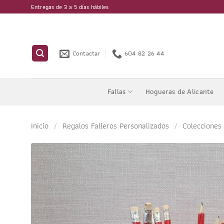
Saltar
Entregas de 3 a 5 días hábiles
al
contenido
Contactar
604 82 26 44
Fallas
Hogueras de Alicante
Inicio
/
Regalos Falleros Personalizados
/
Colecciones 