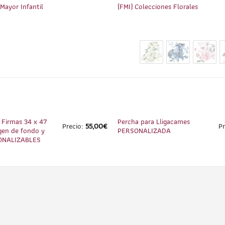
 Mayor Infantil
(FMI) Colecciones Florales
1
/
4
 Firmas 34 x 47
Percha para Lligacames
Precio:
55,00
€
P
en de fondo y
PERSONALIZADA
ONALIZABLES