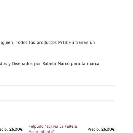
alguien. Todos los productos PiTiCHú tienen un
eados y Diseñados por Sabela Marco para la marca
1
/
5
1
/
1
Felpudo “ací viu La Fallera
ecio:
26,00
€
Precio:
26,00
€
Major Infantil”