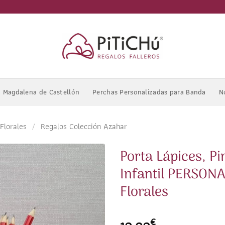
Magdalena de Castellón
Perchas Personalizadas para Banda
N
Florales
/
Regalos Colección Azahar
Porta Lápices, P
Infantil PERSONA
Florales
€