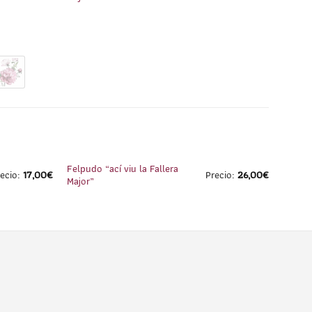
1
/
3
1
/
1
Felpudo “ací viu la Fallera
recio:
17,00
€
Precio:
26,00
€
Major”