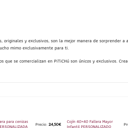
, originales y exclusivos, son la mejor manera de sorprender a 
mucho mimo exclusivamente para ti.
tos que se comercializan en PiTiCHú son únicos y exclusivos. Cr
1
/
2
era para cenizas
Cojín 40×40 Fallera Mayor
Precio:
24,50
€
Pr
 PERSONALIZADA
Infantil PERSONALIZADO