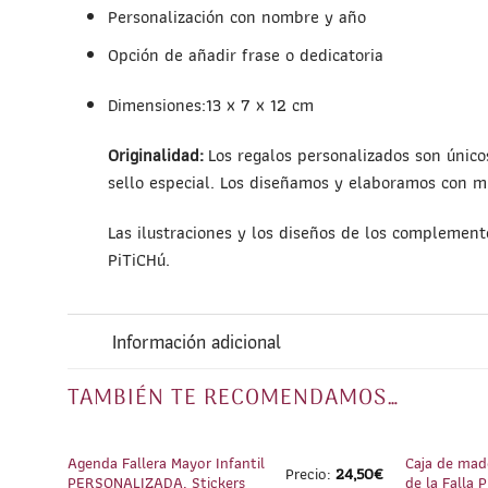
Personalización con nombre y año
Opción de añadir frase o dedicatoria
Dimensiones:13 x 7 x 12 cm
Originalidad:
Los regalos personalizados son únicos
sello especial. Los diseñamos y elaboramos con 
Las ilustraciones y los diseños de los complemen
PiTiCHú.
Información adicional
TAMBIÉN TE RECOMENDAMOS…
1
/
5
Agenda Fallera Mayor Infantil
Caja de mad
Precio:
24,50
€
PERSONALIZADA. Stickers
de la Falla