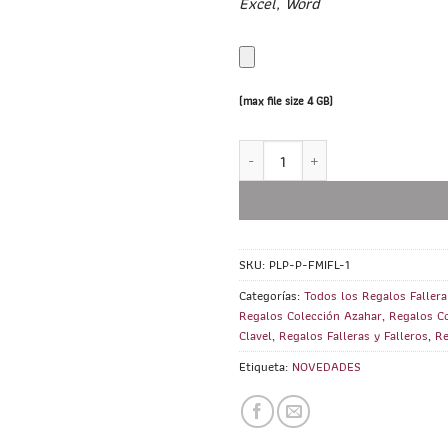
Excel, Word
(max file size 4 GB)
Porta Lápices, Pinceles y Brochas
SKU:
PLP-P-FMIFL-1
Categorías:
Todos los Regalos Faller
Regalos Colección Azahar
,
Regalos C
Clavel
,
Regalos Falleras y Falleros
,
Re
Etiqueta:
NOVEDADES