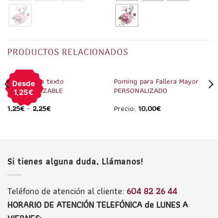
PRODUCTOS RELACIONADOS
1
/
3
1
/
2
Pin Petardo texto
Poming para Fallera Mayor
Desde
PERSONALIZABLE
PERSONALIZADO
1,25€
1,25
€
-
2,25
€
Precio:
10,00
€
Si tienes alguna duda, Llámanos!
Teléfono de atención al cliente:
604 82 26 44
HORARIO DE ATENCIÓN TELEFÓNICA de LUNES A