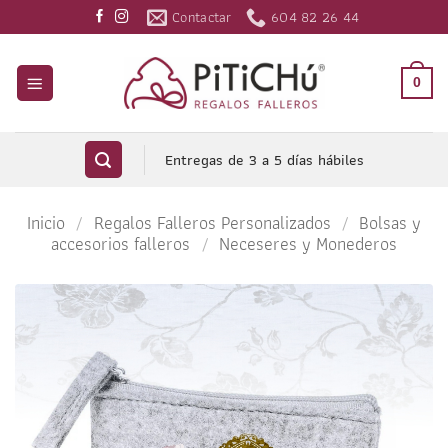
Saltar
Contactar
604 82 26 44
al
contenido
0
Entregas de 3 a 5 días hábiles
Inicio
/
Regalos Falleros Personalizados
/
Bolsas y
accesorios falleros
/
Neceseres y Monederos