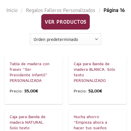
Inicio
/
Regalos Falleros Personalizados
/
Página 16
VER PRODUCTOS
1
/
3
1
/
4
Tabla de madera con
Caja para Banda de
frases “Ser
madera BLANCA. Solo
Presidente Infantil”
texto
PERSONALIZADA
PERSONALIZADO
Precio:
35,00
€
Precio:
52,00
€
1
/
4
1
/
3
Caja para Banda de
Hucha ahorro
madera NATURAL.
“Empieza ahora a
Solo texto
hacer tus sueños