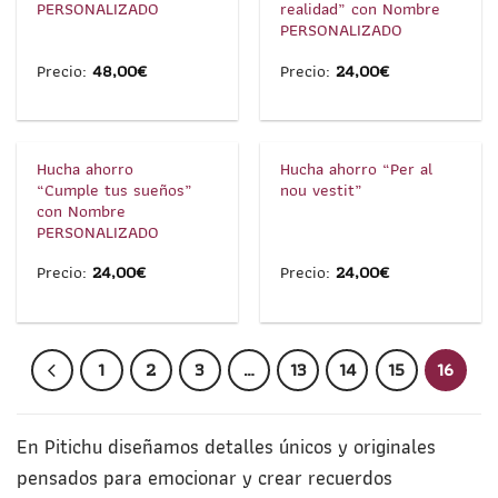
PERSONALIZADO
realidad” con Nombre
PERSONALIZADO
Precio:
48,00
€
Precio:
24,00
€
1
/
3
1
/
2
Hucha ahorro
Hucha ahorro “Per al
“Cumple tus sueños”
nou vestit”
con Nombre
PERSONALIZADO
Precio:
24,00
€
Precio:
24,00
€
1
2
3
…
13
14
15
16
En Pitichu diseñamos detalles únicos y originales
pensados para emocionar y crear recuerdos