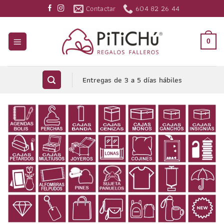
Saltar
Contactar
604 82 26 44
al
contenido
0
Entregas de 3 a 5 días hábiles