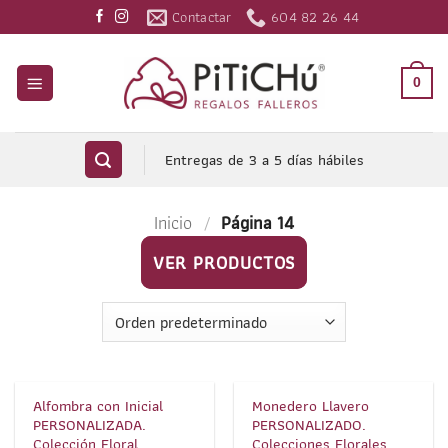
Saltar
Contactar
604 82 26 44
al
contenido
0
Entregas de 3 a 5 días hábiles
Inicio
/
Página 14
VER PRODUCTOS
1
/
3
1
/
6
Alfombra con Inicial
Monedero Llavero
PERSONALIZADA.
PERSONALIZADO.
Colección Floral
Colecciones Florales