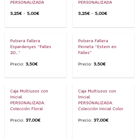
PERSONALIZADA
PERSONALIZADA
3,25
€
-
5,00
€
3,25
€
-
5,00
€
1
/
1
1
/
2
Pulsera Fallera
Pulsera Fallera
Espardenyes “Falles
Peineta “Estem en
20…”
Falles”
Precio:
3,50
€
Precio:
3,50
€
1
/
6
1
/
5
Caja Multiusos con
Caja Multiusos con
Inicial
Inicial
PERSONALIZADA.
PERSONALIZADA.
Colección Floral
Colección Inicial Color
Precio:
37,00
€
Precio:
37,00
€