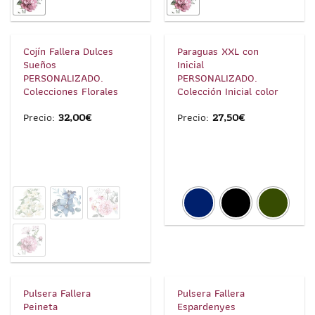
1
/
6
1
/
3
Cojín Fallera Dulces
Paraguas XXL con
Sueños
Inicial
PERSONALIZADO.
PERSONALIZADO.
Colecciones Florales
Colección Inicial color
Precio:
32,00
€
Precio:
27,50
€
1
/
3
1
/
1
Pulsera Fallera
Pulsera Fallera
Peineta
Espardenyes