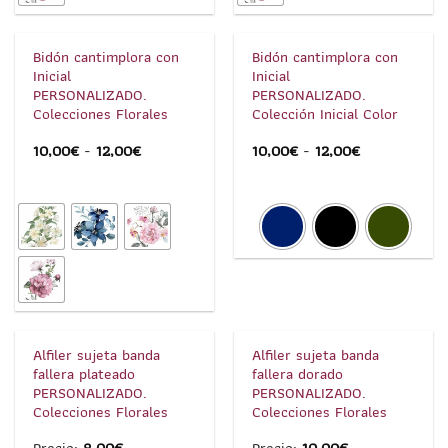
1
/
5
1
/
4
Bidón cantimplora con
Bidón cantimplora con
Inicial
Inicial
PERSONALIZADO.
PERSONALIZADO.
Colecciones Florales
Colección Inicial Color
10,00
€
-
12,00
€
10,00
€
-
12,00
€
1
/
6
1
/
6
Alfiler sujeta banda
Alfiler sujeta banda
fallera plateado
fallera dorado
PERSONALIZADO.
PERSONALIZADO.
Colecciones Florales
Colecciones Florales
Precio:
8,00
€
Precio:
10,00
€